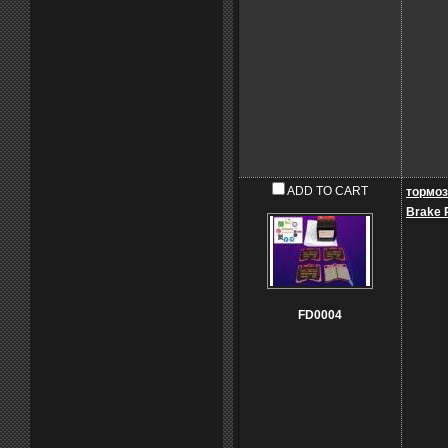
ADD TO CART
тормоз
Brake 
FD0004