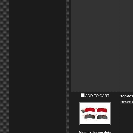
ADD TO CART
тормоз
Brake 
fricmax heavy duty