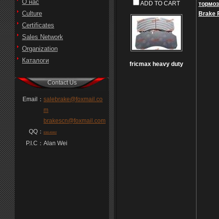
О нас
ADD TO CART
тормоз
Culture
Brake 
Certificates
Sales Network
Organization
Каталоги
fricmax heavy duty
Contact Us
Email：
salebrake@foxmail.co
m
brakescn@foxmail.com
QQ：
838145992
P.I.C：
Alan Wei