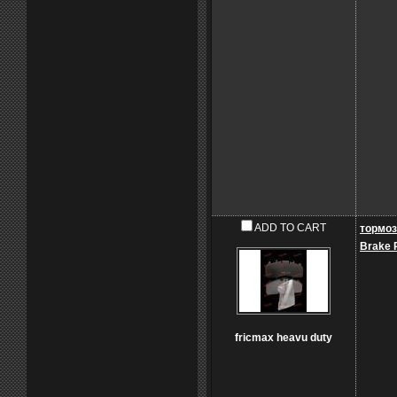
ADD TO CART
тормоз
Brake 
fricmax heavu duty