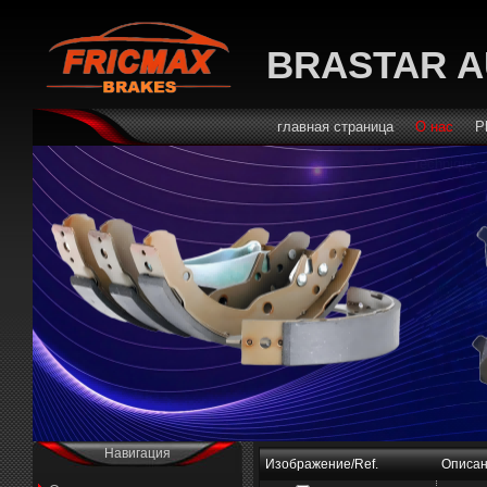
BRASTAR A
главная страница
О нас
P
Technique
Навигация
Изображение/Ref.
Описа