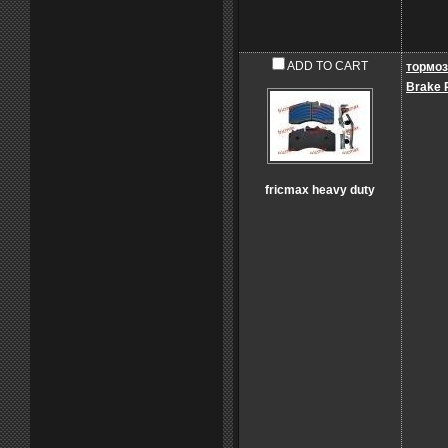
ADD TO CART
тормоз
Brake 
fricmax heavy duty