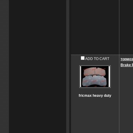
ADD TO CART
тормоз
Brake 
fricmax heavy duty