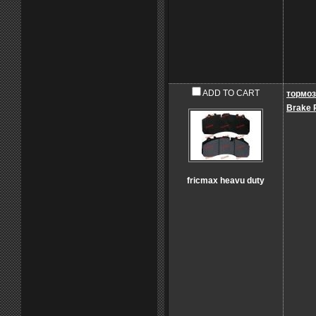
ADD TO CART
тормоз
Brake 
fricmax heavu duty