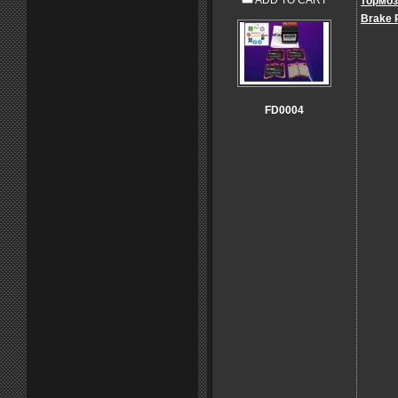
ADD TO CART
тормоз
Brake 
FD0004