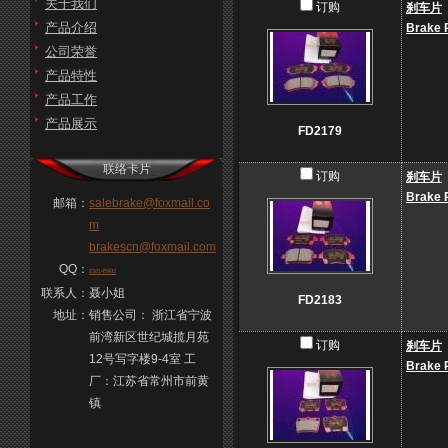
关于我们
订购
刹车片
产品介绍
Brake 
公司荣誉
产品特性
产品工作
产品展示
FD2179
联络卡片
订购
刹车片
Brake 
邮箱：
salebrake@foxmail.co
m
brakescn@foxmail.com
QQ：
838145992
联系人：
聂小姐
FD2183
地址：
销售公司： 浙江省宁波
前湾新区世纪城揽月苑
订购
刹车片
12号写字楼9-4室 工
Brake 
厂：江苏省常州市前黄
镇