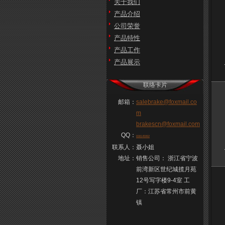
关于我们
产品介绍
公司荣誉
产品特性
产品工作
产品展示
联络卡片
邮箱：
salebrake@foxmail.co
m
brakescn@foxmail.com
QQ：
838145992
联系人：
聂小姐
地址：
销售公司： 浙江省宁波
前湾新区世纪城揽月苑
12号写字楼9-4室 工
厂：江苏省常州市前黄
镇