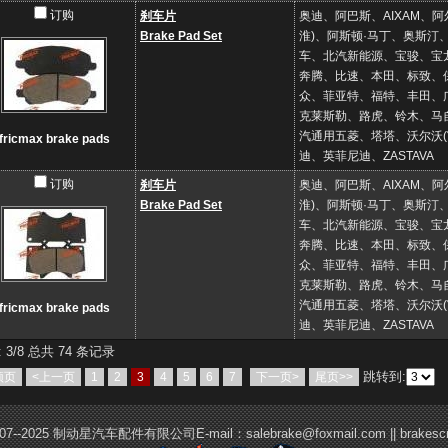
订购
刹车片
奥迪、阿巴斯、AIXAM、
Brake Pad Set
淮)、阿斯顿·马丁、奥斯
车、北汽新能源、宝骏、宝龙
奔腾、比速、本田、标致、
众、菲亚特、福特、丰田、
克莱斯勒、路虎、铃木、马
汽通用五菱、塔塔、沃尔沃
fricmax brake pads
迪、英菲尼迪、ZASTAVA
订购
刹车片
奥迪、阿巴斯、AIXAM、
Brake Pad Set
淮)、阿斯顿·马丁、奥斯
车、北汽新能源、宝骏、宝龙
奔腾、比速、本田、标致、
众、菲亚特、福特、丰田、
克莱斯勒、路虎、铃木、马
汽通用五菱、塔塔、沃尔沃
fricmax brake pads
迪、英菲尼迪、ZASTAVA
 3/8 总共 74 条记录
跳转到:
顶页
<上一页
1
2
3
4
5
6
7
下一页>
尾页>>
2007--2025 制动星汽车配件有限公司E-mail：salebrake@foxmail.com || brakesc