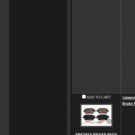
ADD TO CART
тормоз
Brake 
FRICMAX BRAKE PADS