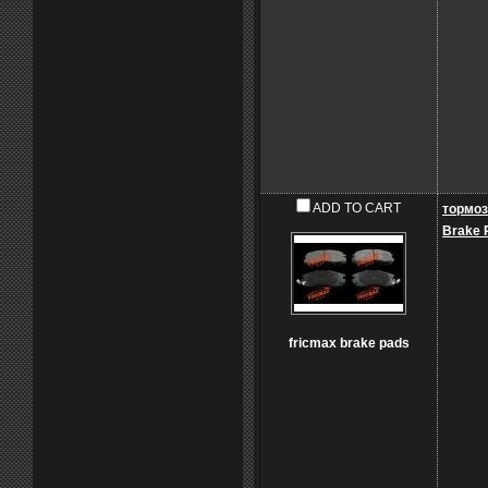
ADD TO CART
тормоз
Brake 
fricmax brake pads