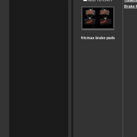
ADD TO CART
тормоз
Brake 
fricmax brake pads