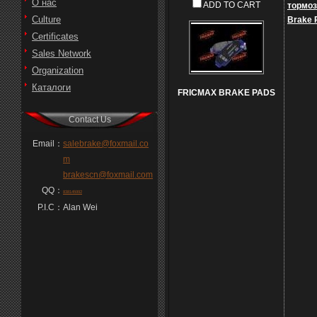
О нас
ADD TO CART
тормоз
Culture
Brake 
Certificates
Sales Network
Organization
Каталоги
FRICMAX BRAKE PADS
Contact Us
Email：
salebrake@foxmail.co
m
brakescn@foxmail.com
QQ：
838145992
P.I.C：
Alan Wei