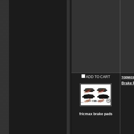
ADD TO CART
тормоз
Brake 
fricmax brake pads