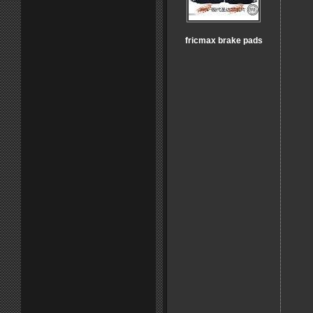
fricmax brake pads