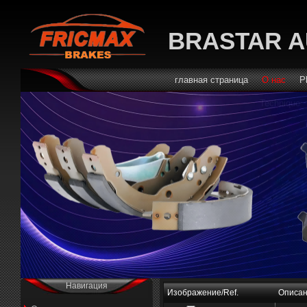
BRASTAR A
главная страница
О нас
P
Technique
Навигация
Изображение/Ref.
Описа