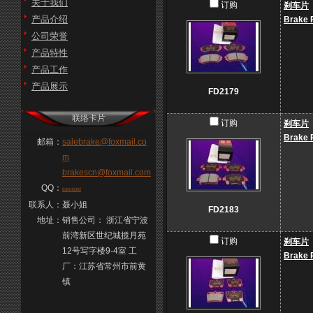
关于我们
订购
刹车片
产品介绍
Brake 
公司荣誉
产品特性
产品工作
产品展示
FD2179
联络卡片
订购
刹车片
Brake 
邮箱：
salebrake@foxmail.co
m
brakescn@foxmail.com
QQ：
838145992
联系人：
聂小姐
FD2183
地址：
销售公司： 浙江省宁波
前湾新区世纪城揽月苑
订购
刹车片
12号写字楼9-4室 工
Brake 
厂：江苏省常州市前黄
镇