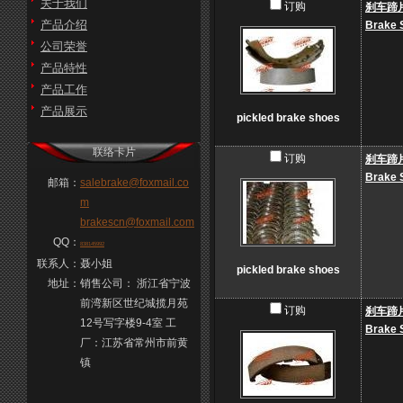
关于我们
订购
刹车蹄
产品介绍
Brake 
公司荣誉
产品特性
产品工作
产品展示
pickled brake shoes
联络卡片
订购
刹车蹄
Brake 
邮箱：
salebrake@foxmail.co
m
brakescn@foxmail.com
QQ：
838145992
联系人：
聂小姐
pickled brake shoes
地址：
销售公司： 浙江省宁波
前湾新区世纪城揽月苑
订购
刹车蹄
12号写字楼9-4室 工
Brake 
厂：江苏省常州市前黄
镇